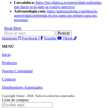
Luccalaloca:
https://luccalaloca.es/agresividad-redirigida-
que-hacer-si-tu-gato-se-vuelve-agresivo/
Antrozoologia.com:
https://antrozoologia.com/blog/la-
agresividad-redirigida-en-los-gatos-un-peligro-para-las-
personas/
Read More
Instagram
Facebook-f
Youtube
Tiktok
MENÚ
Inicio
Productos
Nuestra Comunidad
Contacto
Distribuidores Autorizados
Copyright Ututui - 2026. Todos los derechos reservados.
Cesta de compras