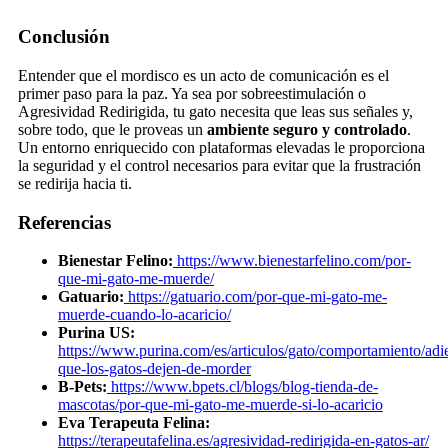
Conclusión
Entender que el mordisco es un acto de comunicación es el
primer paso para la paz. Ya sea por sobreestimulación o
Agresividad Redirigida, tu gato necesita que leas sus señales y,
sobre todo, que le proveas un
ambiente seguro y controlado
.
Un entorno enriquecido con plataformas elevadas le proporciona
la seguridad y el control necesarios para evitar que la frustración
se redirija hacia ti.
Referencias
Bienestar Felino:
https://www.bienestarfelino.com/por-
que-mi-gato-me-muerde/
Gatuario:
https://gatuario.com/por-que-mi-gato-me-
muerde-cuando-lo-acaricio/
Purina US:
https://www.purina.com/es/articulos/gato/comportamiento/adi
que-los-gatos-dejen-de-morder
B-Pets:
https://www.bpets.cl/blogs/blog-tienda-de-
mascotas/por-que-mi-gato-me-muerde-si-lo-acaricio
Eva Terapeuta Felina:
https://terapeutafelina.es/agresividad-redirigida-en-gatos-ar/