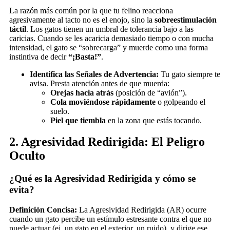
La razón más común por la que tu felino reacciona
agresivamente al tacto no es el enojo, sino la
sobreestimulación
táctil
. Los gatos tienen un umbral de tolerancia bajo a las
caricias. Cuando se les acaricia demasiado tiempo o con mucha
intensidad, el gato se “sobrecarga” y muerde como una forma
instintiva de decir
“¡Basta!”
.
Identifica las Señales de Advertencia:
Tu gato siempre te
avisa. Presta atención antes de que muerda:
Orejas hacia atrás
(posición de “avión”).
Cola moviéndose rápidamente
o golpeando el
suelo.
Piel que tiembla
en la zona que estás tocando.
2. Agresividad Redirigida: El Peligro
Oculto
¿Qué es la Agresividad Redirigida y cómo se
evita?
Definición Concisa:
La Agresividad Redirigida (AR) ocurre
cuando un gato percibe un estímulo estresante contra el que no
puede actuar (ej. un gato en el exterior, un ruido), y dirige ese