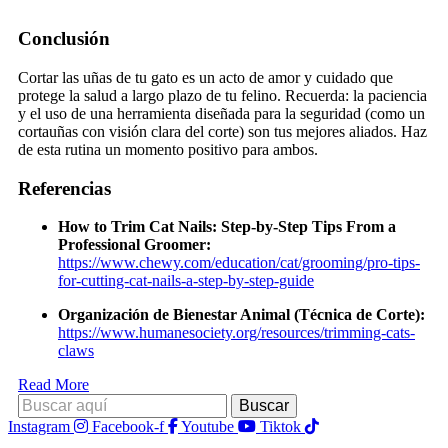
Conclusión
Cortar las uñas de tu gato es un acto de amor y cuidado que
protege la salud a largo plazo de tu felino. Recuerda: la paciencia
y el uso de una herramienta diseñada para la seguridad (como un
cortauñas con visión clara del corte) son tus mejores aliados. Haz
de esta rutina un momento positivo para ambos.
Referencias
How to Trim Cat Nails: Step-by-Step Tips From a
Professional Groomer:
https://www.chewy.com/education/cat/grooming/pro-tips-
for-cutting-cat-nails-a-step-by-step-guide
Organización de Bienestar Animal (Técnica de Corte):
https://www.humanesociety.org/resources/trimming-cats-
claws
Read More
Instagram
Facebook-f
Youtube
Tiktok