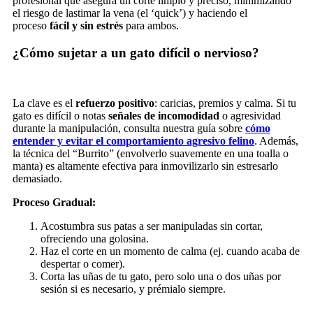
profesional que asegura un corte limpio y preciso, minimizando
el riesgo de lastimar la vena (el ‘quick’) y haciendo el
proceso
fácil y sin estrés
para ambos.
¿Cómo sujetar a un gato difícil o nervioso?
La clave es el
refuerzo positivo
: caricias, premios y calma. Si tu
gato es difícil o notas
señales de incomodidad
o agresividad
durante la manipulación, consulta nuestra guía sobre
cómo
entender y evitar el comportamiento agresivo felino
. Además,
la técnica del “Burrito” (envolverlo suavemente en una toalla o
manta) es altamente efectiva para inmovilizarlo sin estresarlo
demasiado.
Proceso Gradual:
Acostumbra sus patas a ser manipuladas sin cortar,
ofreciendo una golosina.
Haz el corte en un momento de calma (ej. cuando acaba de
despertar o comer).
Corta las uñas de tu gato, pero solo una o dos uñas por
sesión si es necesario, y prémialo siempre.