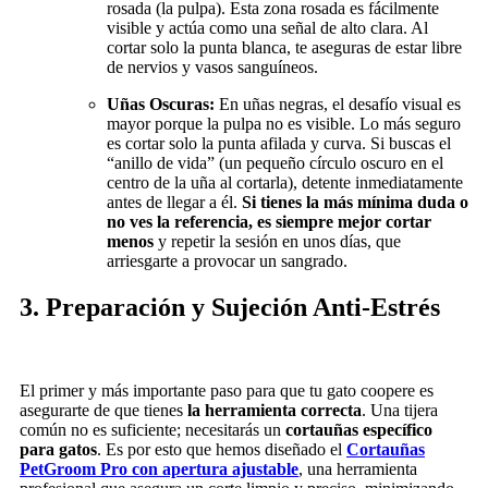
rosada (la pulpa). Esta zona rosada es fácilmente
visible y actúa como una señal de alto clara. Al
cortar solo la punta blanca, te aseguras de estar libre
de nervios y vasos sanguíneos.
Uñas Oscuras:
En uñas negras, el desafío visual es
mayor porque la pulpa no es visible. Lo más seguro
es cortar solo la punta afilada y curva. Si buscas el
“anillo de vida” (un pequeño círculo oscuro en el
centro de la uña al cortarla), detente inmediatamente
antes de llegar a él.
Si tienes la más mínima duda o
no ves la referencia, es siempre mejor cortar
menos
y repetir la sesión en unos días, que
arriesgarte a provocar un sangrado.
3. Preparación y Sujeción Anti-Estrés
El primer y más importante paso para que tu gato coopere es
asegurarte de que tienes
la herramienta correcta
. Una tijera
común no es suficiente; necesitarás un
cortauñas específico
para gatos
. Es por esto que hemos diseñado el
Cortauñas
PetGroom Pro con apertura ajustable
, una herramienta