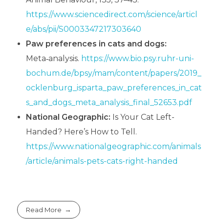
https://www.sciencedirect.com/science/articl
e/abs/pii/S0003347217303640
Paw preferences in cats and dogs:
Meta‑analysis.
https://www.bio.psy.ruhr-uni-
bochum.de/bpsy/mam/content/papers/2019_
ocklenburg_isparta_paw_preferences_in_cat
s_and_dogs_meta_analysis_final_52653.pdf
National Geographic:
Is Your Cat Left-
Handed? Here’s How to Tell.
https://www.nationalgeographic.com/animals
/article/animals-pets-cats-right-handed
Read More