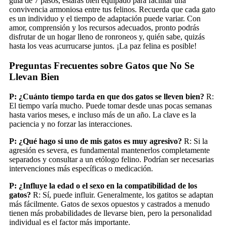
guía de 7 pasos, estarás bien equipado para facilitar una
convivencia armoniosa entre tus felinos. Recuerda que cada gato
es un individuo y el tiempo de adaptación puede variar. Con
amor, comprensión y los recursos adecuados, pronto podrás
disfrutar de un hogar lleno de ronroneos y, quién sabe, quizás
hasta los veas acurrucarse juntos. ¡La paz felina es posible!
Preguntas Frecuentes sobre Gatos que No Se
Llevan Bien
P: ¿Cuánto tiempo tarda en que dos gatos se lleven bien?
R:
El tiempo varía mucho. Puede tomar desde unas pocas semanas
hasta varios meses, e incluso más de un año. La clave es la
paciencia y no forzar las interacciones.
P: ¿Qué hago si uno de mis gatos es muy agresivo?
R: Si la
agresión es severa, es fundamental mantenerlos completamente
separados y consultar a un etólogo felino. Podrían ser necesarias
intervenciones más específicas o medicación.
P: ¿Influye la edad o el sexo en la compatibilidad de los
gatos?
R: Sí, puede influir. Generalmente, los gatitos se adaptan
más fácilmente. Gatos de sexos opuestos y castrados a menudo
tienen más probabilidades de llevarse bien, pero la personalidad
individual es el factor más importante.