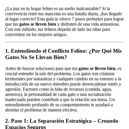
¿La paz en tu hogar felino es un sueño inalcanzable? Si la
convivencia entre tus mascotas es una batalla diaria, ¡has llegado
al lugar correcto! Esta guía te ofrece 7 pasos probados para lograr
que tus
gatos se lleven bien
y disfruten de una vida armoniosa.
Con este método, tus felinos dejarán de lado las riñas para
convertirse en los mejores amigos.
1. Entendiendo el Conflicto Felino: ¿Por Qué Mis
Gatos No Se Llevan Bien?
Antes de buscar soluciones para que tus
gatos se lleven bien
, es
crucial entender la raíz del problema. Los gatos son criaturas
territoriales por naturaleza y cualquier cambio en su entorno o la
introducción de un nuevo miembro puede desencadenar estrés y
agresión. Factores como la falta de recursos (comida, agua,
areneros), la personalidad de cada gato o una socialización
inadecuada pueden contribuir a que la relación sea tensa. Un
entendimiento profundo de su comportamiento te ayudará a
abordar el problema de manera efectiva.
2. Paso 1: La Separación Estratégica – Creando
Espacios Seguros