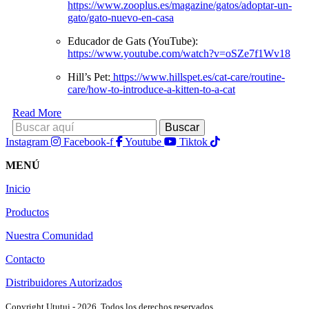
https://www.zooplus.es/magazine/gatos/adoptar-un-
gato/gato-nuevo-en-casa
Educador de Gats (YouTube):
https://www.youtube.com/watch?v=oSZe7f1Wv18
Hill’s Pet:
https://www.hillspet.es/cat-care/routine-
care/how-to-introduce-a-kitten-to-a-cat
Read More
Instagram
Facebook-f
Youtube
Tiktok
MENÚ
Inicio
Productos
Nuestra Comunidad
Contacto
Distribuidores Autorizados
Copyright Ututui - 2026. Todos los derechos reservados.