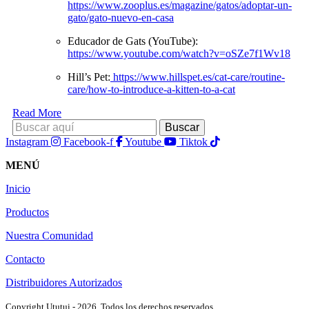
https://www.zooplus.es/magazine/gatos/adoptar-un-
gato/gato-nuevo-en-casa
Educador de Gats (YouTube):
https://www.youtube.com/watch?v=oSZe7f1Wv18
Hill’s Pet:
https://www.hillspet.es/cat-care/routine-
care/how-to-introduce-a-kitten-to-a-cat
Read More
Instagram
Facebook-f
Youtube
Tiktok
MENÚ
Inicio
Productos
Nuestra Comunidad
Contacto
Distribuidores Autorizados
Copyright Ututui - 2026. Todos los derechos reservados.