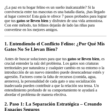
¿La paz en tu hogar felino es un sueño inalcanzable? Si la
convivencia entre tus mascotas es una batalla diaria, ¡has llegado
al lugar correcto! Esta guía te ofrece 7 pasos probados para lograr
que tus
gatos se lleven bien
y disfruten de una vida armoniosa.
Con este método, tus felinos dejarán de lado las riñas para
convertirse en los mejores amigos.
1. Entendiendo el Conflicto Felino: ¿Por Qué Mis
Gatos No Se Llevan Bien?
Antes de buscar soluciones para que tus
gatos se lleven bien
, es
crucial entender la raíz del problema. Los gatos son criaturas
territoriales por naturaleza y cualquier cambio en su entorno o la
introducción de un nuevo miembro puede desencadenar estrés y
agresión. Factores como la falta de recursos (comida, agua,
areneros), la personalidad de cada gato o una socialización
inadecuada pueden contribuir a que la relación sea tensa. Un
entendimiento profundo de su comportamiento te ayudará a
abordar el problema de manera efectiva.
2. Paso 1: La Separación Estratégica – Creando
Espacios Seguros