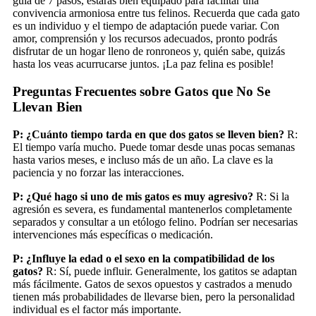
guía de 7 pasos, estarás bien equipado para facilitar una
convivencia armoniosa entre tus felinos. Recuerda que cada gato
es un individuo y el tiempo de adaptación puede variar. Con
amor, comprensión y los recursos adecuados, pronto podrás
disfrutar de un hogar lleno de ronroneos y, quién sabe, quizás
hasta los veas acurrucarse juntos. ¡La paz felina es posible!
Preguntas Frecuentes sobre Gatos que No Se
Llevan Bien
P: ¿Cuánto tiempo tarda en que dos gatos se lleven bien?
R:
El tiempo varía mucho. Puede tomar desde unas pocas semanas
hasta varios meses, e incluso más de un año. La clave es la
paciencia y no forzar las interacciones.
P: ¿Qué hago si uno de mis gatos es muy agresivo?
R: Si la
agresión es severa, es fundamental mantenerlos completamente
separados y consultar a un etólogo felino. Podrían ser necesarias
intervenciones más específicas o medicación.
P: ¿Influye la edad o el sexo en la compatibilidad de los
gatos?
R: Sí, puede influir. Generalmente, los gatitos se adaptan
más fácilmente. Gatos de sexos opuestos y castrados a menudo
tienen más probabilidades de llevarse bien, pero la personalidad
individual es el factor más importante.