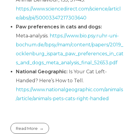
https://www.sciencedirect.com/science/articl
e/abs/pii/S0003347217303640
Paw preferences in cats and dogs:
Meta‑analysis.
https://www.bio.psy.ruhr-uni-
bochum.de/bpsy/mam/content/papers/2019_
ocklenburg_isparta_paw_preferences_in_cat
s_and_dogs_meta_analysis_final_52653.pdf
National Geographic:
Is Your Cat Left-
Handed? Here’s How to Tell.
https://www.nationalgeographic.com/animals
/article/animals-pets-cats-right-handed
Read More