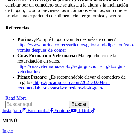
cambiar por un comedero que se ajusta a la altura y la inclinación
de tu gato, no solo previenes los incómodos vómitos, sino que le
brindas una experiencia de alimentación ergonómica y segura.
Referencias
Purina:
¿Por qué tu gato vomita después de comer?
https://www.purina.com/es/articulos/gato/salud/digestion/gato
vomita-despues-de-comer
Cuas Formación Veterinaria:
Manejo clínico de la
regurgitación en gatos.
https://cuasveterinaria.es/blog/regurgitacion-en-gatos-guia-
veterinarios/
Picart Petcare:
¿Es recomendable elevar el comedero de
tu gato?.
https://picartpetcare.com/2021/02/04/es-
recomendable-elevar-el-comedero-de-tu-gato/
Read More
Instagram
Facebook-f
Youtube
Tiktok
MENÚ
Inicio