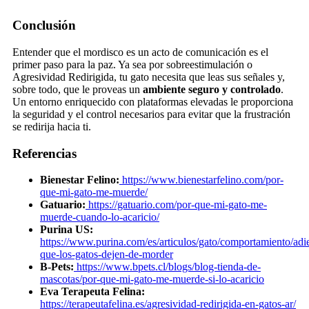
Conclusión
Entender que el mordisco es un acto de comunicación es el
primer paso para la paz. Ya sea por sobreestimulación o
Agresividad Redirigida, tu gato necesita que leas sus señales y,
sobre todo, que le proveas un
ambiente seguro y controlado
.
Un entorno enriquecido con plataformas elevadas le proporciona
la seguridad y el control necesarios para evitar que la frustración
se redirija hacia ti.
Referencias
Bienestar Felino:
https://www.bienestarfelino.com/por-
que-mi-gato-me-muerde/
Gatuario:
https://gatuario.com/por-que-mi-gato-me-
muerde-cuando-lo-acaricio/
Purina US:
https://www.purina.com/es/articulos/gato/comportamiento/adi
que-los-gatos-dejen-de-morder
B-Pets:
https://www.bpets.cl/blogs/blog-tienda-de-
mascotas/por-que-mi-gato-me-muerde-si-lo-acaricio
Eva Terapeuta Felina:
https://terapeutafelina.es/agresividad-redirigida-en-gatos-ar/