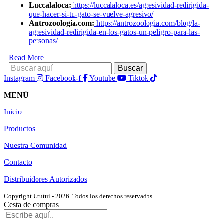
Luccalaloca:
https://luccalaloca.es/agresividad-redirigida-
que-hacer-si-tu-gato-se-vuelve-agresivo/
Antrozoologia.com:
https://antrozoologia.com/blog/la-
agresividad-redirigida-en-los-gatos-un-peligro-para-las-
personas/
Read More
Instagram
Facebook-f
Youtube
Tiktok
MENÚ
Inicio
Productos
Nuestra Comunidad
Contacto
Distribuidores Autorizados
Copyright Ututui - 2026. Todos los derechos reservados.
Cesta de compras