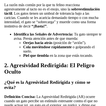
La razón más común por la que tu felino reacciona
agresivamente al tacto no es el enojo, sino la
sobreestimulación
táctil
. Los gatos tienen un umbral de tolerancia bajo a las
caricias. Cuando se les acaricia demasiado tiempo o con mucha
intensidad, el gato se “sobrecarga” y muerde como una forma
instintiva de decir
“¡Basta!”
.
Identifica las Señales de Advertencia:
Tu gato siempre te
avisa. Presta atención antes de que muerda:
Orejas hacia atrás
(posición de “avión”).
Cola moviéndose rápidamente
o golpeando el
suelo.
Piel que tiembla
en la zona que estás tocando.
2. Agresividad Redirigida: El Peligro
Oculto
¿Qué es la Agresividad Redirigida y cómo se
evita?
Definición Concisa:
La Agresividad Redirigida (AR) ocurre
cuando un gato percibe un estímulo estresante contra el que no
puede actuar (ej. un gato en el exterior, un ruido), y dirige ese