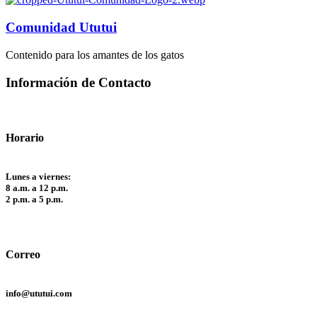
Comunidad Ututui
Contenido para los amantes de los gatos
Información de Contacto
Horario
Lunes a viernes:
8 a.m. a 12 p.m.
2 p.m. a 5 p.m.
Correo
info@ututui.com