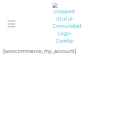
Comunidad Ututui
Contenido para los amantes de los gatos
[woocommerce_my_account]